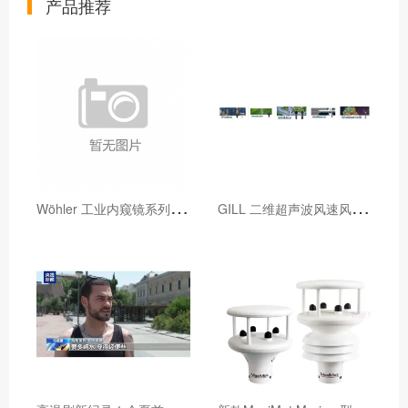
产品推荐
W
öhler 工业内窥镜系列产品参数对比表
G
ILL 二维超声波风速风向仪对比（2023年1月新增WindUltra）
高
温刷新纪录！今夏首波热浪席卷欧洲多国，预警不断升级
新
款MaxiMet Marine 型号提供了增强的海洋性能，具有IP68和六轴罗盘