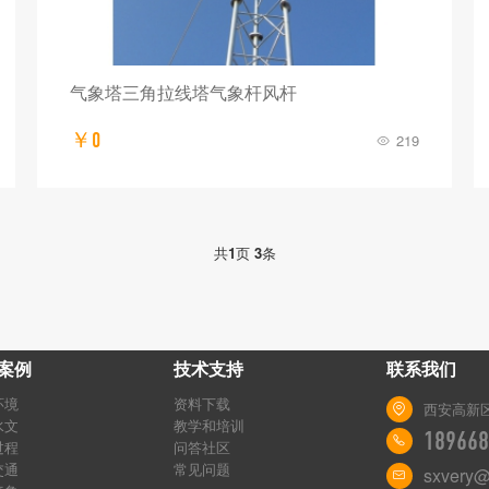
气象塔三角拉线塔气象杆风杆
￥0
219
共
1
页
3
条
案例
技术支持
联系我们
环境
资料下载
西安高新
水文
教学和培训
189668
过程
问答社区
交通
常见问题
sxvery