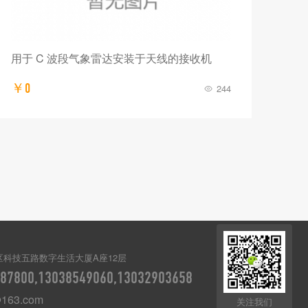
用于 C 波段气象雷达安装于天线的接收机
￥0
244
区科技五路数字生活大厦A座12层
87800,13038549060,13032903658
@163.com
关注我们