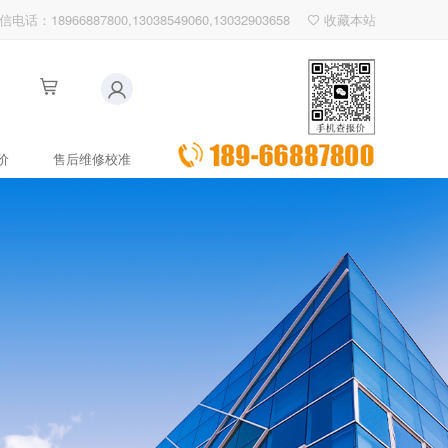
信电话：18966887800,13038549060,13032903658
收藏本站
价
售后维修校准