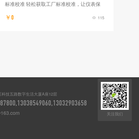
标准校准 轻松获取工厂标准校准，让仪表保
￥0
115
区科技五路数字生活大厦A座12层
87800,13038549060,13032903658
@163.com
关注我们