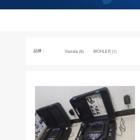
品牌：
Vaisala (8)
WOHLER (1)