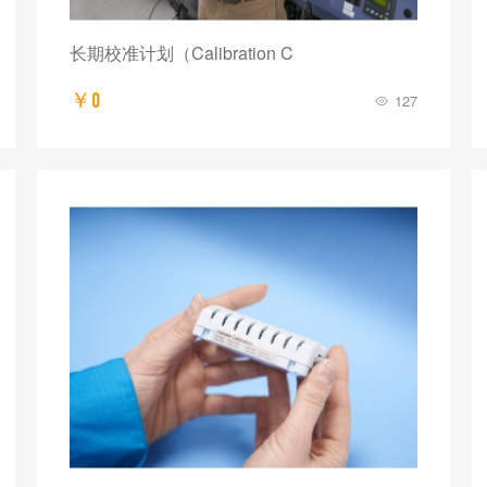
长期校准计划（Calibration C
￥0
127