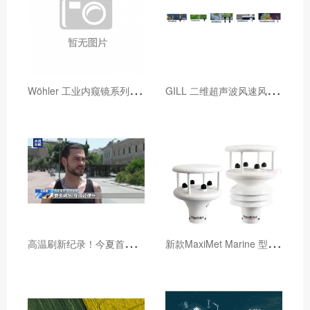
W
öhler 工业内窥镜系列产品参数对比表
G
ILL 二维超声波风速风向仪对比（2023年1月新增WindUltra）
高
温刷新纪录！今夏首波热浪席卷欧洲多国，预警不断升级
新
款MaxiMet Marine 型号提供了增强的海洋性能，具有IP68和六轴罗盘